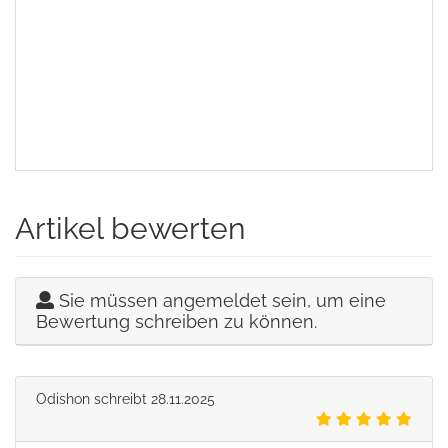
Ameisen; Ameisenfarm; Ameisenset; Antcube; Ameise;
Ameisenfarmen; Ameisen; Ameisenfarm; Ameisenset;
Antcube; Ameise; Ameisenfarmen; Ameisen; Ameisenfarm;
Ameisenset; Antcube; Ameise; Ameisenfarmen;
Ameisen; Ameisenfarm; Ameisenset; Antcube; Ameise;
Ameisenfarmen; Ameisen; Ameisenfarm; Ameisenset;
Antcube; Ameise; Ameisenfarmen; Ameisen; Ameisenfarm;
Ameisenset; Antcube; Ameise; Ameisenfarmen;
Artikel bewerten
Sie müssen angemeldet sein, um eine
Bewertung schreiben zu können.
Odishon
schreibt
28.11.2025