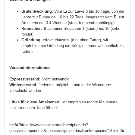
Brutentwicklung
: Vom Ei zur Larve 8 bis 10 Tage, von der
Larve zur Puppe ca. 10 bis 22 Tage, insgesamt vom Ei zur
Arbeiterin ca. 3-4 Wochen (stark temperaturabhängig)
Robustheit
: 9 auf einer Skala von 1 (kaum) bis 10 (sehr
robust)
Gründung:
erfolgt claustral (d.h. ohne Futter), wir
empfehlen bei Gründung die Königin immer wöchentlich zu
füttern
Versandinformationen
:
Expressversand
: Nicht notwendig
Winterversand
: Jederzeit möglich, kann in der Winterruhe
verschickt werden
Links für diese Ameisenart:
wir empfehlen rechte Maustaste
Link im neuem Tapp öffnen"
href="https://www.antweb.org/description.do?
genus=camponotus&species=ligniperdus&rank=species">Link für