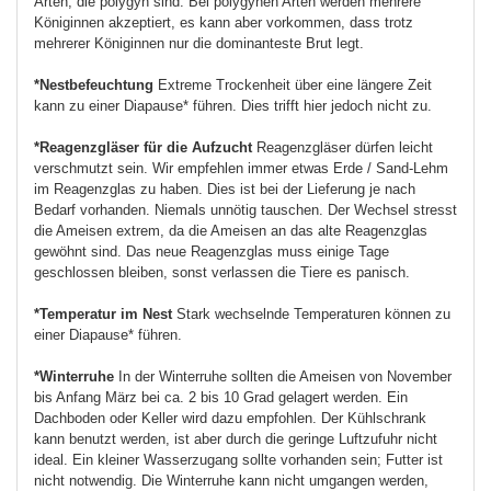
Arten, die polygyn sind. Bei polygynen Arten werden mehrere
Königinnen akzeptiert, es kann aber vorkommen, dass trotz
mehrerer Königinnen nur die dominanteste Brut legt.
*Nestbefeuchtung
Extreme Trockenheit über eine längere Zeit
kann zu einer Diapause* führen. Dies trifft hier jedoch nicht zu.
*Reagenzgläser für die Aufzucht
Reagenzgläser dürfen leicht
verschmutzt sein. Wir empfehlen immer etwas Erde / Sand-Lehm
im Reagenzglas zu haben. Dies ist bei der Lieferung je nach
Bedarf vorhanden. Niemals unnötig tauschen. Der Wechsel stresst
die Ameisen extrem, da die Ameisen an das alte Reagenzglas
gewöhnt sind. Das neue Reagenzglas muss einige Tage
geschlossen bleiben, sonst verlassen die Tiere es panisch.
*Temperatur im Nest
Stark wechselnde Temperaturen können zu
einer Diapause* führen.
*Winterruhe
In der Winterruhe sollten die Ameisen von November
bis Anfang März bei ca. 2 bis 10 Grad gelagert werden. Ein
Dachboden oder Keller wird dazu empfohlen. Der Kühlschrank
kann benutzt werden, ist aber durch die geringe Luftzufuhr nicht
ideal. Ein kleiner Wasserzugang sollte vorhanden sein; Futter ist
nicht notwendig. Die Winterruhe kann nicht umgangen werden,