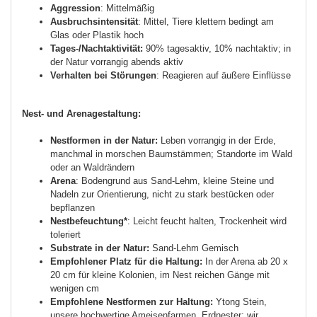
Aggression
: Mittelmäßig
Ausbruchsintensität
: Mittel, Tiere klettern bedingt am
Glas oder Plastik hoch
Tages-/Nachtaktivität:
90% tagesaktiv, 10% nachtaktiv; in
der Natur vorrangig abends aktiv
Verhalten bei Störungen
: Reagieren auf äußere Einflüsse
Nest- und Arenagestaltung:
Nestformen in der Natur:
Leben vorrangig in der Erde,
manchmal in morschen Baumstämmen; Standorte im Wald
oder an Waldrändern
Arena
: Bodengrund aus Sand-Lehm, kleine Steine und
Nadeln zur Orientierung, nicht zu stark bestücken oder
bepflanzen
Nestbefeuchtung*
: Leicht feucht halten, Trockenheit wird
toleriert
Substrate in der Natur:
Sand-Lehm Gemisch
Empfohlener Platz für die Haltung:
In der Arena ab 20 x
20 cm für kleine Kolonien, im Nest reichen Gänge mit
wenigen cm
Empfohlene Nestformen zur Haltung:
Ytong Stein,
unsere hochwertige Ameisenfarmen, Erdnester; wir