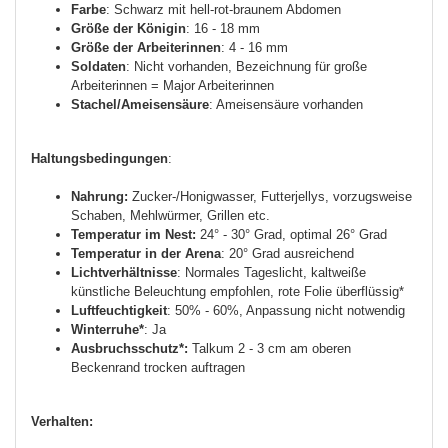
Farbe
: Schwarz mit hell-rot-braunem Abdomen
Größe der Königin
: 16 - 18 mm
Größe der Arbeiterinnen
: 4 - 16 mm
Soldaten
: Nicht vorhanden, Bezeichnung für große
Arbeiterinnen = Major Arbeiterinnen
Stachel/Ameisensäure
: Ameisensäure vorhanden
Haltungsbedingungen
:
Nahrung:
Zucker-/Honigwasser, Futterjellys, vorzugsweise
Schaben, Mehlwürmer, Grillen etc.
Temperatur im Nest:
24° - 30° Grad, optimal 26° Grad
Temperatur in der Arena
: 20° Grad ausreichend
Lichtverhältnisse
: Normales Tageslicht, kaltweiße
künstliche Beleuchtung empfohlen, rote Folie überflüssig*
Luftfeuchtigkeit
: 50% - 60%, Anpassung nicht notwendig
Winterruhe*
: Ja
Ausbruchsschutz*:
Talkum 2 - 3 cm am oberen
Beckenrand trocken auftragen
Verhalten: