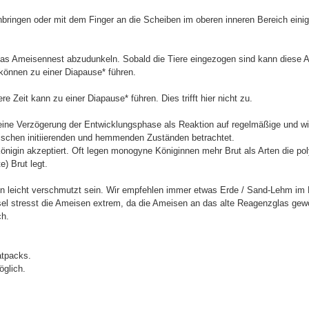
ringen oder mit dem Finger an die Scheiben im oberen inneren Bereich einige
das Ameisennest abzudunkeln. Sobald die Tiere eingezogen sind kann diese A
können zu einer Diapause* führen.
e Zeit kann zu einer Diapause* führen. Dies trifft hier nicht zu.
t eine Verzögerung der Entwicklungsphase als Reaktion auf regelmäßige und 
fischen initiierenden und hemmenden Zuständen betrachtet.
nigin akzeptiert. Oft legen monogyne Königinnen mehr Brut als Arten die p
) Brut legt.
n leicht verschmutzt sein. Wir empfehlen immer etwas Erde / Sand-Lehm im R
el stresst die Ameisen extrem, da die Ameisen an das alte Reagenzglas ge
ch.
atpacks.
öglich.