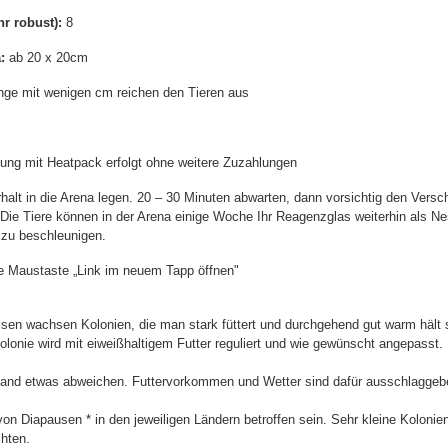
hr robust):
8
:
ab 20 x 20cm
ge mit wenigen cm reichen den Tieren aus
kung mit Heatpack erfolgt ohne weitere Zuzahlungen
lt in die Arena legen. 20 – 30 Minuten abwarten, dann vorsichtig den Verschlu
Die Tiere können in der Arena einige Woche Ihr Reagenzglas weiterhin als Ne
zu beschleunigen.
te Maustaste „Link im neuem Tapp öffnen"
en wachsen Kolonien, die man stark füttert und durchgehend gut warm hält sc
onie wird mit eiweißhaltigem Futter reguliert und wie gewünscht angepasst.
and etwas abweichen. Futtervorkommen und Wetter sind dafür ausschlaggebe
r von Diapausen * in den jeweiligen Ländern betroffen sein. Sehr kleine Koloni
hten.