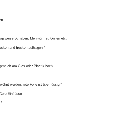
en
zugsweise Schaben, Mehlwürmer, Grillen etc.
kenrand trocken auftragen *
egentlich am Glas oder Plastik hoch
öhnt werden; rote Folie ist überflüssig *
ßere Einflüsse
 *