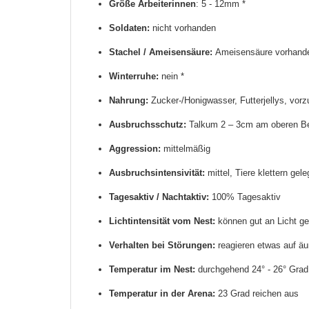
Größe Arbeiterinnen
: 5 - 12mm *
Soldaten:
nicht vorhanden
Stachel / Ameisensäure:
Ameisensäure vorhand
Winterruhe:
nein *
Nahrung:
Zucker-/Honigwasser, Futterjellys, vor
Ausbruchsschutz:
Talkum 2 – 3cm am oberen Bec
Aggression:
mittelmäßig
Ausbruchsintensivität:
mittel, Tiere klettern gel
Tagesaktiv / Nachtaktiv:
100% Tagesaktiv
Lichtintensität vom Nest:
können gut an Licht gew
Verhalten bei Störungen:
reagieren etwas auf äu
Temperatur im Nest:
durchgehend 24° - 26° Grad
Temperatur in der Arena:
23 Grad reichen aus