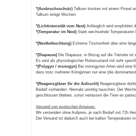
*(Ausbruchsschutz)
Talkum trocken mit einem Pinsel anb
Talkum einige Wochen.
*(Lichtintensität vom Nest)
Anfänglich wird empfohlen 
*(Temperatur im Nest)
Stark wechselnde Temperaturen 
*(Nestbefeuchtung)
Extreme Trockenheit über eine länger
*(Diapause)
Die Diapause, in Bezug auf die Tierruhe is
Es wird als physiologischer Ruhezustand mit sehr spezi
*(Polygyn / monogyn)
Bei monogynen Arten wird eine Kö
dass trotz mehrerer Königinnen nur eine (die dominanteste
*(Reagenzgläser für die Aufzucht)
Reagenzgläser dürfe
Bedarf vorhanden. Niemals unnötig tauschen. Der Wechs
geschlossen bleiben, sonst verlassen die Tiere es panis
Versand von exotischen Ameisen:
Wir versenden ohne Aufpreis, je nach Bedarf mit 72h He
Der Versand ist dadurch auch bei kalten Temperaturen m