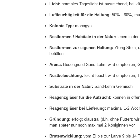
Licht:
normales Tageslicht ist ausreichend; bei kü
Luftfeuchtigkeit für die Haltung:
50% - 60%, mus
Kolonie Typ:
monogyn
Nestformen / Habitate in der Natur:
leben in der
Nestformen zur eigenen Haltung:
Ytong Stein, 
befüllen
Arena:
Bodengrund Sand-Lehm wird empfohlen; Gege
Nestbefeuchtung:
leicht feucht wird empfohlen, 
Substrate in der Natur:
Sand-Lehm Gemisch
Reagenzgläser für die Aufzucht:
können in offen
Reagenzgläser bei Lieferung:
maximal 1-2 Woch
Gründung:
erfolgt claustral (d.h. ohne Futter); 
man später nur noch maximal 2 Königinnen vor
Brutentwicklung:
vom Ei bis zur Larve 9 bis 14 