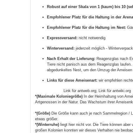
Robust auf einer Skala von 1 (kaum) bis 10 (se
Empfohlener Platz für die Haltung in der Arena
Empfohlener Platz für die Haltung im Nest:
Gän
Expressversand:
nicht notwendig
Winterversand:
jederzeit möglich - Winterverpac
Nach Erhalt der Lieferung:
Reagenzglas nach Erha
Tiere nicht panisch aus dem Reagenzglas laufen. 
abgedunkeltes Nest, um den Umzug der Ameisen 
Links für diese Ameisenart:
wir empfehlen rech
Link für antweb.org;
Link für antwiki.org
*(Maximale Koloniegröße)
In der Heimhaltung von Ameis
Artgenossen in der Natur. Das Wachstum ihrer Ameisenkol
*(Größe)
Die Größe kann auch je nach Sammelregion / L
etwas größer.
*(Winterruhe)
liegt hier nicht vor. Die Tiere können abe
großen Kolonien konnten wir dieses Verhalten nie beobac