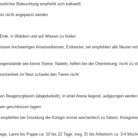
nstlicher Beleuchtung empfiehlt sich kaltweiß
s nicht angepasst werden
 Erde, in Wäldern und auf Wiesen zu finden
unsere hochwertigen Ameisenfarmen, Erdnester; wir empfehlen alle Nester m
nstände wie kleine Steine, Nadeln, helfen bei der Orientierung; nicht zu s
Trockenheit im Nest schadet den Tieren nicht
en Reagenzgläsern (abgedunkelt), in einer Arena liegend, aufgezogen werden
en geschlossen lagern
wir empfehlen bei Gründung die Königin immer wöchentlich zu füttern, Königin
Tage, Larve bis Puppe ca. 10 bis 22 Tage, insg. Ei bis Arbeiterin ca. 3-4 Woc